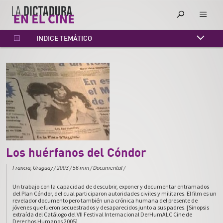
INDICE TEMÁTICO
INDICE CRONOLÓGICO
INDICE ALFABÉTICO
Los huérfanos del Cóndor
Francia, Uruguay
/
2003
/
56 min
/
Documental
/
Un trabajo con la capacidad de descubrir, exponer y documentar entramados
del Plan Cóndor, del cual participaron autoridades civiles y militares. El film es un
revelador documento pero también una crónica humana del presente de
jóvenes que fueron secuestrados y desaparecidos junto a sus padres. [Sinopsis
extraída del Catálogo del VII Festival Internacional DerHumALC Cine de
Derechos Humanos 2005]