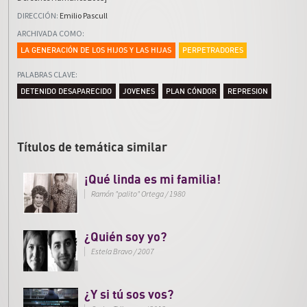
DIRECCIÓN
:
Emilio Pascull
ARCHIVADA COMO
:
LA GENERACIÓN DE LOS HIJOS Y LAS HIJAS
PERPETRADORES
PALABRAS CLAVE
:
DETENIDO DESAPARECIDO
JOVENES
PLAN CÓNDOR
REPRESION
Títulos de temática similar
¡Qué linda es mi familia!
Ramón "palito" Ortega
/
1980
¿Quién soy yo?
Estela Bravo
/
2007
¿Y si tú sos vos?