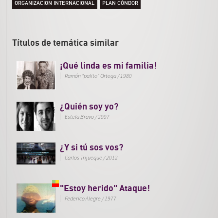
ORGANIZACION INTERNACIONAL
PLAN CÓNDOR
Títulos de temática similar
¡Qué linda es mi familia!
Ramón "palito" Ortega
/
1980
¿Quién soy yo?
Estela Bravo
/
2007
¿Y si tú sos vos?
Carlos Trijueque
/
2012
"Estoy herido" Ataque!
Federico Alegre
/
1977