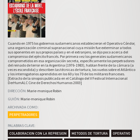
Cuando en 1975 los gobiernos sudamericanos establecieron el Operativo Cóndor,
una organización criminal supranacional cuya misión fue exterminar a todos
sus oponentes en sus propios países y en el extranjero, se dijo poco acerca del
compromiso del ejército francés. Por primera vez los generales sudamericanos
comprometidos en esa organización secreta, específicamente los perpetradores
del reinado de terror en la Argentina (1976-1983), hablan frente de la cámara (a
veces escondida) y describen las técnicas de tortura, los vuelos sobre el Atlántico
y los interrogatorios aprendidos en los 60 y los 70 de los militares franceses.
[Extracto de la sinopsis publicada en el Catálogo del V Festival Internacional
DerHumALC Cine de Derechos Humanos 2003]
DIRECCIÓN
:
Marie-monique Robin
GUIÓN
:
Marie-monique Robin
ARCHIVADA COMO
:
PERPETRADORES
PALABRAS CLAVE
:
COLABORACION CON LA REPRESION
METODOS DE TORTURA
OPERATIVO