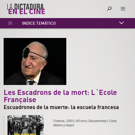
INDICE TEMÁTICO
INDICE CRONOLÓGICO
INDICE ALFABÉTICO
Les Escadrons de la mort: L´Ecole
Française
Escuadrones de la muerte: la escuela francesa
Francia
/
2003
/
60 min
/
Documental
/
Color,
blanco y negro