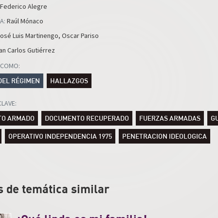
Federico Alegre
A
:
Raúl Mónaco
osé Luis Martinengo
,
Oscar Pariso
an Carlos Gutiérrez
 COMO
:
DEL RÉGIMEN
HALLAZGOS
CLAVE
:
TO ARMADO
DOCUMENTO RECUPERADO
FUERZAS ARMADAS
G
OPERATIVO INDEPENDENCIA 1975
PENETRACION IDEOLOGICA
s de temática similar