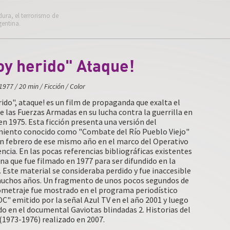
dura, el terrorismo de
gentina.
oy herido" Ataque!
1977
/
20 min
/
Ficción
/
Color
ido", ataque! es un film de propaganda que exalta el
e las Fuerzas Armadas en su lucha contra la guerrilla en
 1975. Esta ficción presenta una versión del
iento conocido como "Combate del Río Pueblo Viejo"
en febrero de ese mismo año en el marco del Operativo
cia. En las pocas referencias bibliográficas existentes
a que fue filmado en 1977 para ser difundido en la
. Este material se consideraba perdido y fue inaccesible
uchos años. Un fragmento de unos pocos segundos de
ometraje fue mostrado en el programa periodístico
" emitido por la señal Azul TV en el año 2001 y luego
o en el documental Gaviotas blindadas 2. Historias del
1973-1976) realizado en 2007.