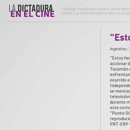
Catálogo de películas sobre la última dicta
Estado y la transición democrática en la Ar
"Est
Argentina
/
"Estoy her
accionar d
Tucumán en
enfrentam
ocurrido 
Independen
se mencion
televisión
durante m
este cort
"Punto DOC
reproducid
PRT-ERP (