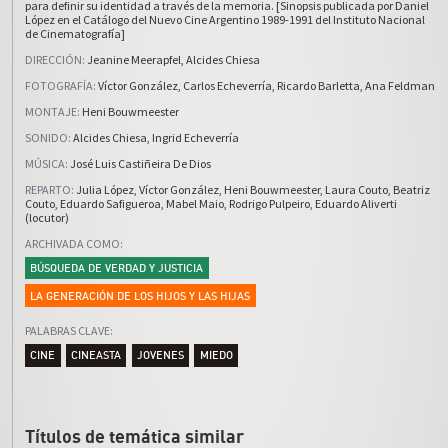
para definir su identidad a través de la memoria. [Sinopsis publicada por Daniel
López en el Catálogo del Nuevo Cine Argentino 1989-1991 del Instituto Nacional
de Cinematografía]
DIRECCIÓN
:
Jeanine Meerapfel
,
Alcides Chiesa
FOTOGRAFÍA
:
Víctor González
,
Carlos Echeverría
,
Ricardo Barletta
,
Ana Feldman
MONTAJE
:
Heni Bouwmeester
SONIDO
:
Alcides Chiesa
,
Ingrid Echeverría
MÚSICA
:
José Luis Castiñeira De Dios
REPARTO
:
Julia López
,
Víctor González
,
Heni Bouwmeester
,
Laura Couto
,
Beatriz
Couto
,
Eduardo Safigueroa
,
Mabel Maio
,
Rodrigo Pulpeiro
,
Eduardo Aliverti
(locutor)
ARCHIVADA COMO
:
BÚSQUEDA DE VERDAD Y JUSTICIA
LA GENERACIÓN DE LOS HIJOS Y LAS HIJAS
PALABRAS CLAVE
:
CINE
CINEASTA
JOVENES
MIEDO
Títulos de temática similar