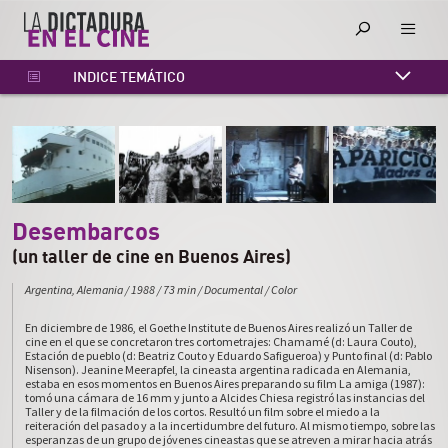
INDICE TEMÁTICO
INDICE CRONOLÓGICO
INDICE ALFABÉTICO
Desembarcos
(un taller de cine en Buenos Aires)
Argentina, Alemania
/
1988
/
73 min
/
Documental
/
Color
En diciembre de 1986, el Goethe Institute de Buenos Aires realizó un Taller de
cine en el que se concretaron tres cortometrajes: Chamamé (d: Laura Couto),
Estación de pueblo (d: Beatriz Couto y Eduardo Safigueroa) y Punto final (d: Pablo
Nisenson). Jeanine Meerapfel, la cineasta argentina radicada en Alemania,
estaba en esos momentos en Buenos Aires preparando su film La amiga (1987):
tomó una cámara de 16 mm y junto a Alcides Chiesa registró las instancias del
Taller y de la filmación de los cortos. Resultó un film sobre el miedo a la
reiteración del pasado y a la incertidumbre del futuro. Al mismo tiempo, sobre las
esperanzas de un grupo de jóvenes cineastas que se atreven a mirar hacia atrás