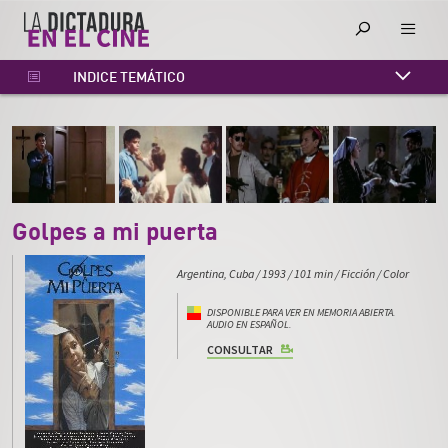
INDICE TEMÁTICO
INDICE CRONOLÓGICO
INDICE ALFABÉTICO
Golpes a mi puerta
Argentina, Cuba
/
1993
/
101 min
/
Ficción
/
Color
DISPONIBLE PARA VER EN MEMORIA ABIERTA.
AUDIO EN ESPAÑOL.
CONSULTAR