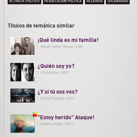
ACTIVISTA POLITICO
PERSECUCION POLITICA
RELIGIOSO
SOLIDARIDAD
Títulos de temática similar
¡Qué linda es mi familia!
Ramón "palito" Ortega
/
1980
¿Quién soy yo?
Estela Bravo
/
2007
¿Y si tú sos vos?
Carlos Trijueque
/
2012
"Estoy herido" Ataque!
Federico Alegre
/
1977