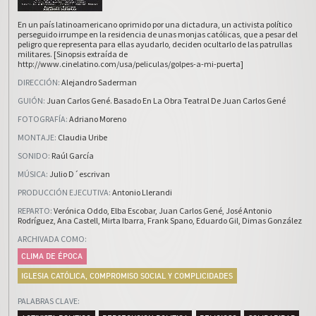
En un país latinoamericano oprimido por una dictadura, un activista político
perseguido irrumpe en la residencia de unas monjas católicas, que a pesar del
peligro que representa para ellas ayudarlo, deciden ocultarlo de las patrullas
militares. [Sinopsis extraída de
http://www.cinelatino.com/usa/peliculas/golpes-a-mi-puerta]
DIRECCIÓN
:
Alejandro Saderman
GUIÓN
:
Juan Carlos Gené. Basado En La Obra Teatral De Juan Carlos Gené
FOTOGRAFÍA
:
Adriano Moreno
MONTAJE
:
Claudia Uribe
SONIDO
:
Raúl García
MÚSICA
:
Julio D´escrivan
PRODUCCIÓN EJECUTIVA
:
Antonio Llerandi
REPARTO
:
Verónica Oddo
,
Elba Escobar
,
Juan Carlos Gené
,
José Antonio
Rodríguez
,
Ana Castell
,
Mirta Ibarra
,
Frank Spano
,
Eduardo Gil
,
Dimas González
ARCHIVADA COMO
:
CLIMA DE ÉPOCA
IGLESIA CATÓLICA, COMPROMISO SOCIAL Y COMPLICIDADES
PALABRAS CLAVE
: